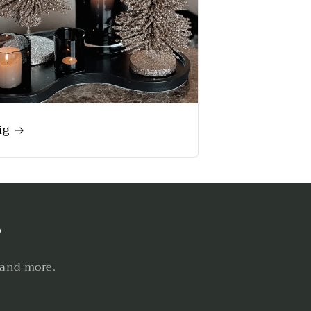
ig
s
 and more.