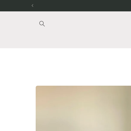
Meteen
naar de
content