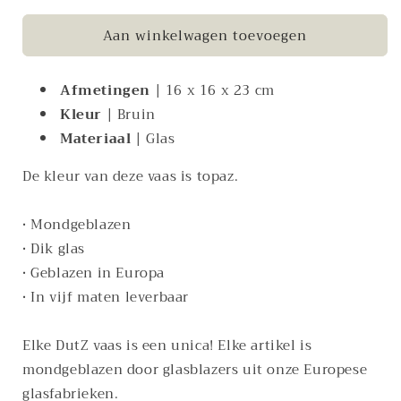
voor
voor
Aan winkelwagen toevoegen
Theelichthouder
Theelichthouder
glans
glans
topaz
topaz
Afmetingen
| 16 x 16 x 23 cm
XL
XL
Kleur
| Bruin
Materiaal
| Glas
De kleur van deze vaas is topaz.
• Mondgeblazen
• Dik glas
• Geblazen in Europa
• In vijf maten leverbaar
Elke DutZ vaas is een unica! Elke artikel is
mondgeblazen door glasblazers uit onze Europese
glasfabrieken.