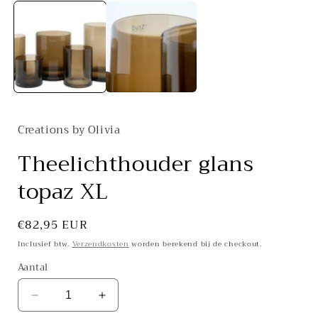
1
openen
in
i
modaal
Creations by Olivia
Theelichthouder glans
topaz XL
Normale
€82,95 EUR
prijs
Inclusief btw.
Verzendkosten
worden berekend bij de checkout.
Aantal
Aantal
Aantal
verlagen
verhogen