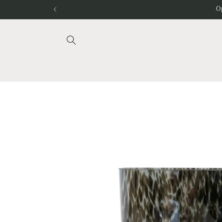
Meteen
O
naar de
content
Ga direct naar
productinformatie