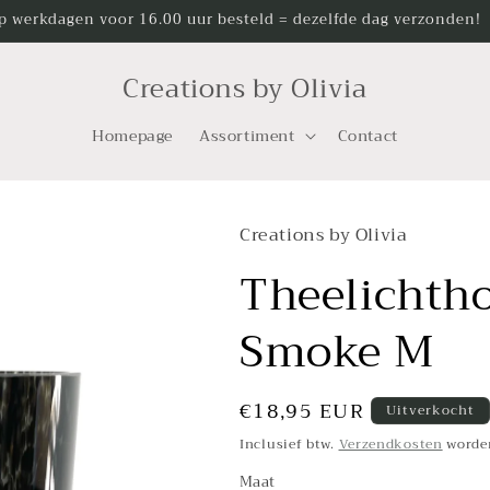
p werkdagen voor 16.00 uur besteld = dezelfde dag verzonden!
Creations by Olivia
Homepage
Assortiment
Contact
Creations by Olivia
Theelichth
Smoke M
Normale
€18,95 EUR
Uitverkocht
prijs
Inclusief btw.
Verzendkosten
worden
Maat